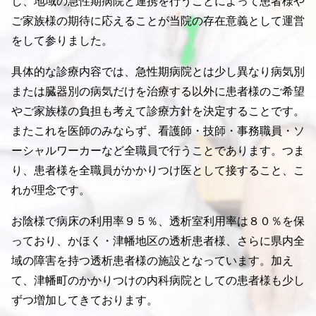
し、地域の急性期病院と連携を行うことによって患者様や
ご家族様の期待に応えることが当院の存在意義として運営
をして参りました。
具体的な診療内容では、急性期病院とは少し異なり病気別
または臓器別の病気だけを治療する以外に患者様のご希望
やご家族様の負担も考えて診療方針を決定することです。
またこれを医師のみならず、看護師・技師・事務職員・ソ
ーシャルワーカーなど全職員で行うことであります。つま
り、患者様を全職員がかかりつけ医として接すること、こ
れが理念です。
お陰様で病床の利用率９５％、透析室利用率は８０％を保
っており、かほく・津幡地区の透析患者様、さらに県内全
域の障害を持つ透析患者様の施設となっています。加え
て、津幡町のかかりつけの内科病院としての患者様も少し
ずつ増加してきております。