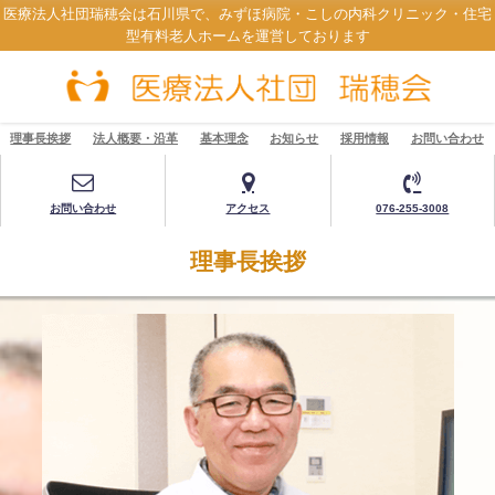
医療法人社団瑞穂会は石川県で、みずほ病院・こしの内科クリニック・住宅
型有料老人ホームを運営しております
理事長挨拶
法人概要・沿革
基本理念
お知らせ
採用情報
お問い合わせ
お問い合わせ
アクセス
076-255-3008
理事長挨拶